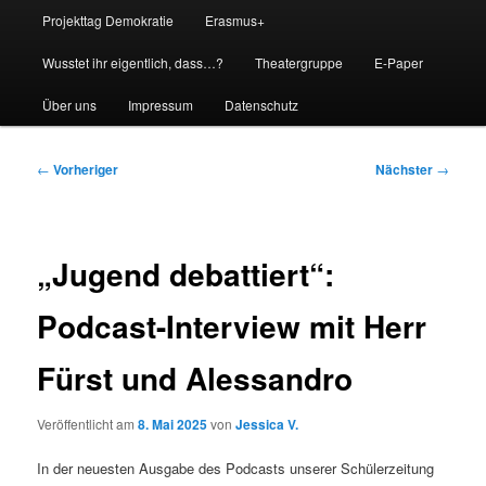
Projekttag Demokratie
Erasmus+
Wusstet ihr eigentlich, dass…?
Theatergruppe
E-Paper
Über uns
Impressum
Datenschutz
Beitragsnavigation
←
Vorheriger
Nächster
→
„Jugend debattiert“:
Podcast-Interview mit Herr
Fürst und Alessandro
Veröffentlicht am
8. Mai 2025
von
Jessica V.
In der neuesten Ausgabe des Podcasts unserer Schülerzeitung