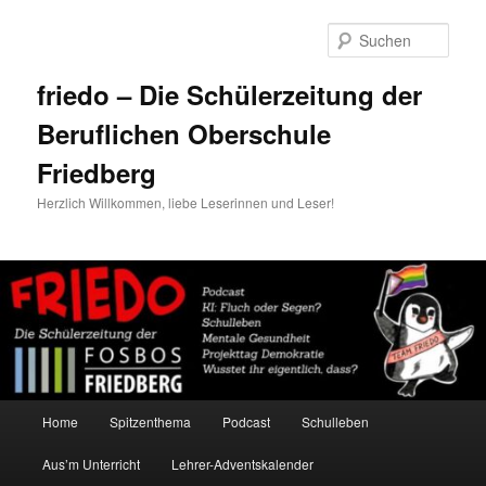
Zum
primären
Such
Inhalt
springen
friedo – Die Schülerzeitung der
Beruflichen Oberschule
Friedberg
Herzlich Willkommen, liebe Leserinnen und Leser!
Hauptmenü
Home
Spitzenthema
Podcast
Schulleben
Aus’m Unterricht
Lehrer-Adventskalender