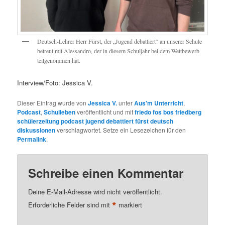
Deutsch-Lehrer Herr Fürst, der „Jugend debattiert“ an unserer Schule
betreut mit Alessandro, der in diesem Schuljahr bei dem Wettbewerb
teilgenommen hat.
Interview/Foto: Jessica V.
Dieser Eintrag wurde von
Jessica V.
unter
Aus'm Unterricht
,
Podcast
,
Schulleben
veröffentlicht und mit
friedo fos bos friedberg
schülerzeitung podcast jugend debattiert fürst deutsch
diskussionen
verschlagwortet. Setze ein Lesezeichen für den
Permalink
.
Schreibe einen Kommentar
Deine E-Mail-Adresse wird nicht veröffentlicht.
*
Erforderliche Felder sind mit
markiert