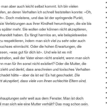
e man aber auch leicht selbst kommt. Ich bin vielen
n, an deren Verhalten ich schnell feststellen konnte: »Oh,
h«. Doch meistens, und das ist der springende Punkt,
e Verletzungen aus ihrer Kindheit herumtragen, die sie bis
 später mehr. Sie wollen oder können nicht akzeptieren,
behandelt haben. Es fängt harmlos an, wie beispielsweise
zu respektieren, indem man sich viel zu sehr oder auch
wuchses einmischt. Oder die hohen Erwartungen, die
ssen, »was gut für dich ist«. Und wie ist es mit
stration, weil der Vater einen nicht ansieht, wenn man sich
 man für ihn sonst nicht existiert? Oder die Mutter, die
rzieht und denkt, dass anschreien und toxisches Verhalten
schadet hätte – aber da ist es! Es hat geschadet.
Die
ht akzeptiert, dass viele von ihnen schlechte Eltern sind,
Behauptungen sehr weit aus dem Fenster. Man ist doch
il man sich wie eine Mutter verhält? Das mag schon sein.