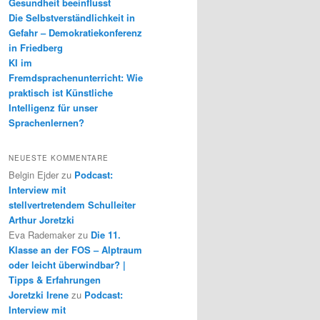
Gesundheit beeinflusst
Die Selbstverständlichkeit in
Gefahr – Demokratiekonferenz
in Friedberg
KI im
Fremdsprachenunterricht: Wie
praktisch ist Künstliche
Intelligenz für unser
Sprachenlernen?
NEUESTE KOMMENTARE
Belgin Ejder
zu
Podcast:
Interview mit
stellvertretendem Schulleiter
Arthur Joretzki
Eva Rademaker
zu
Die 11.
Klasse an der FOS – Alptraum
oder leicht überwindbar? |
Tipps & Erfahrungen
Joretzki Irene
zu
Podcast:
Interview mit