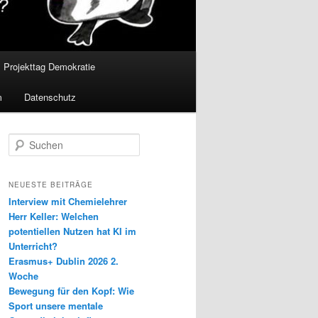
Projekttag Demokratie
m
Datenschutz
S
u
c
h
NEUESTE BEITRÄGE
e
Interview mit Chemielehrer
n
Herr Keller: Welchen
potentiellen Nutzen hat KI im
Unterricht?
Erasmus+ Dublin 2026 2.
Woche
Bewegung für den Kopf: Wie
Sport unsere mentale