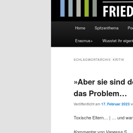
Hauptmenü
Home
Spitzenthema
Po
Erasmus+
Wusstet ihr eigen
SCHLAGWORTARCHIV:
KRITIK
»Aber sie sind d
das Problem…
Veröffentlicht am
17. Februar 2023
v
Toxische Eltern… | … und waru
Kommentar von Vanessa S.