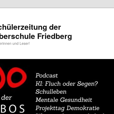
chülerzeitung der
berschule Friedberg
erinnen und Leser!