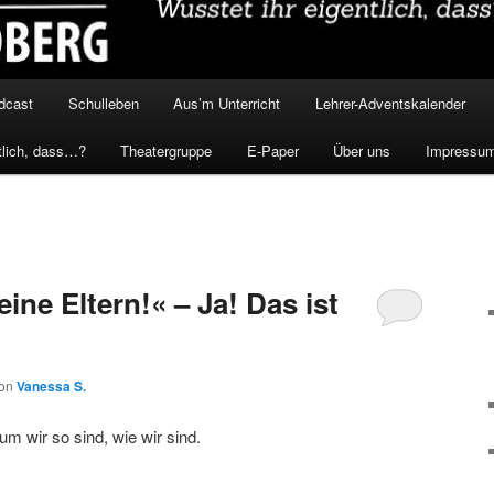
dcast
Schulleben
Aus’m Unterricht
Lehrer-Adventskalender
tlich, dass…?
Theatergruppe
E-Paper
Über uns
Impressu
eine Eltern!« – Ja! Das ist
on
Vanessa S.
m wir so sind, wie wir sind.