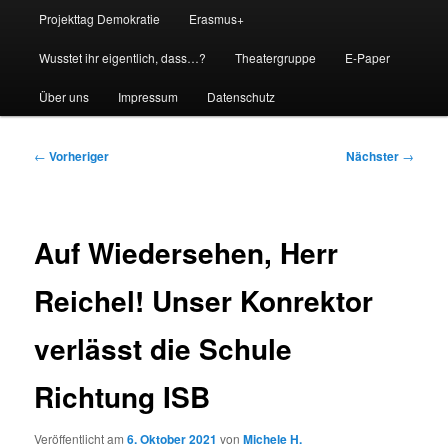
Projekttag Demokratie
Erasmus+
Wusstet ihr eigentlich, dass…?
Theatergruppe
E-Paper
Über uns
Impressum
Datenschutz
Beitragsnavigation
←
Vorheriger
Nächster
→
Auf Wiedersehen, Herr
Reichel! Unser Konrektor
verlässt die Schule
Richtung ISB
Veröffentlicht am
6. Oktober 2021
von
Michele H.