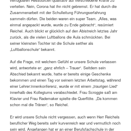
verfügbaren Ressourcen qualitativ auf verschiedene Kräfte zu
verteilen. Nein, Corona hat ihn nicht gebremst. Er hat durch die
Zusammenarbeit mit der Schulleitung Führungserfahrung
sammeln dürfen. Die beiden waren ein super Team. „Alles, was
einmal angepackt wurde, wurde zu Ende gebracht“, resümiert
Reichel. Auch blickt er glücklich auf den Abistreich letztes Jahr
zurück, als die vielen Luftballons die Aula schmückten. Bei
seiner kleinsten Tochter ist die Schule seither als
„Luftballonschule“ bekannt.
Auf die Frage, mit welchem Gefühl er unsere Schule verlassen
wird, antwortete er: „ganz ehrlich – Trauer“. Seitdem sein
Abschied bekannt wurde, hatte er bereits einige Geschenke
bekommen und einen Tag vor seinem letzten Arbeitstag, während
einer Lehrer:innenkonferenz, wurde er mit einem „traurigen Lied“
innerhalb des Kollegiums verabschiedet. Frau Scroggie saß am
Klavier und Frau Rademaker spielte die Querflöte. „Da kommen
schon mal die Tränen“, so Reichel.
Er wird unsere Schule nicht vergessen, auch wenn Herr Reichels
beruflicher Weg bereits sehr kurvenreich war und vermutlich noch
sein wird. Angefangen hat er an einer Berufsfachschule in der