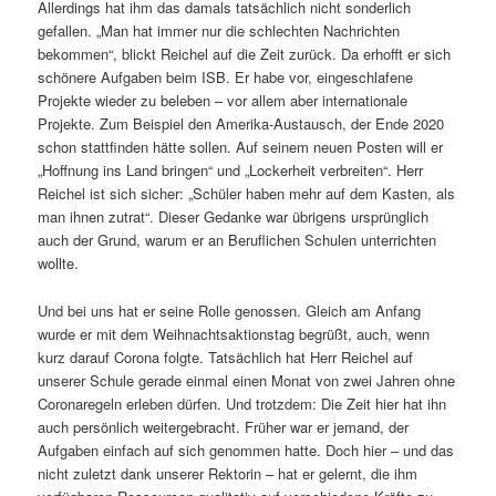
Allerdings hat ihm das damals tatsächlich nicht sonderlich
gefallen. „Man hat immer nur die schlechten Nachrichten
bekommen“, blickt Reichel auf die Zeit zurück. Da erhofft er sich
schönere Aufgaben beim ISB. Er habe vor, eingeschlafene
Projekte wieder zu beleben – vor allem aber internationale
Projekte. Zum Beispiel den Amerika-Austausch, der Ende 2020
schon stattfinden hätte sollen. Auf seinem neuen Posten will er
„Hoffnung ins Land bringen“ und „Lockerheit verbreiten“. Herr
Reichel ist sich sicher: „Schüler haben mehr auf dem Kasten, als
man ihnen zutrat“. Dieser Gedanke war übrigens ursprünglich
auch der Grund, warum er an Beruflichen Schulen unterrichten
wollte.
Und bei uns hat er seine Rolle genossen. Gleich am Anfang
wurde er mit dem Weihnachtsaktionstag begrüßt, auch, wenn
kurz darauf Corona folgte. Tatsächlich hat Herr Reichel auf
unserer Schule gerade einmal einen Monat von zwei Jahren ohne
Coronaregeln erleben dürfen. Und trotzdem: Die Zeit hier hat ihn
auch persönlich weitergebracht. Früher war er jemand, der
Aufgaben einfach auf sich genommen hatte. Doch hier – und das
nicht zuletzt dank unserer Rektorin – hat er gelernt, die ihm