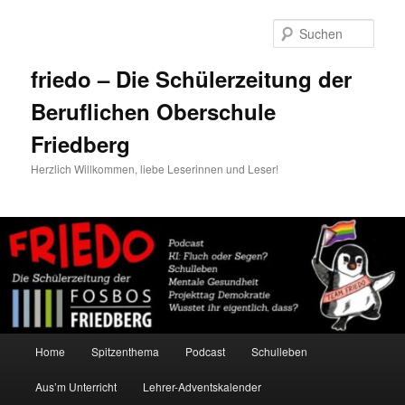
Zum
primären
Such
Inhalt
springen
friedo – Die Schülerzeitung der
Beruflichen Oberschule
Friedberg
Herzlich Willkommen, liebe Leserinnen und Leser!
Hauptmenü
Home
Spitzenthema
Podcast
Schulleben
Aus’m Unterricht
Lehrer-Adventskalender