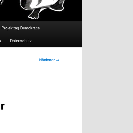
Projekttag Demokratie
m
Datenschutz
Nächster
→
r