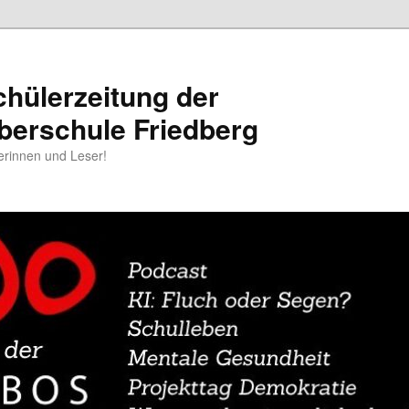
chülerzeitung der
berschule Friedberg
erinnen und Leser!