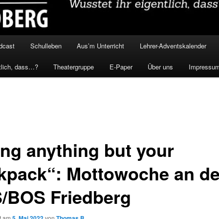
dcast
Schulleben
Aus’m Unterricht
Lehrer-Adventskalender
tlich, dass…?
Theatergruppe
E-Paper
Über uns
Impressu
ing anything but your
kpack“: Mottowoche an de
/BOS Friedberg
ht am
5. Mai 2022
von
Thomas B.