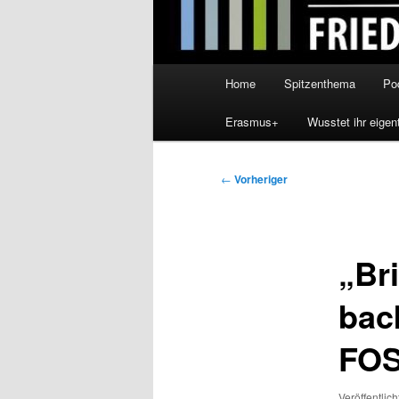
Hauptmenü
Home
Spitzenthema
Po
Erasmus+
Wusstet ihr eigen
Beitragsnavigation
←
Vorheriger
„Br
bac
FOS
Veröffentlic