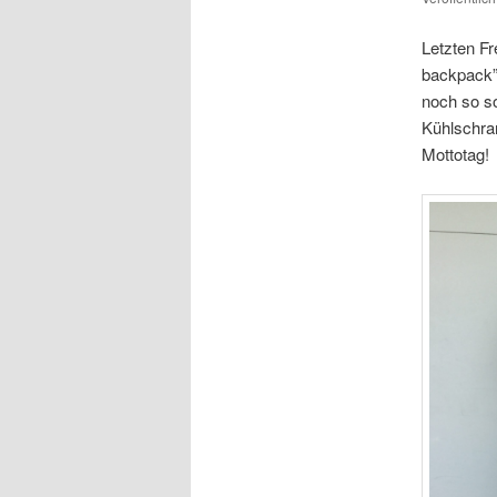
Letzten Fr
backpack”-
noch so s
Kühlschran
Mottotag!