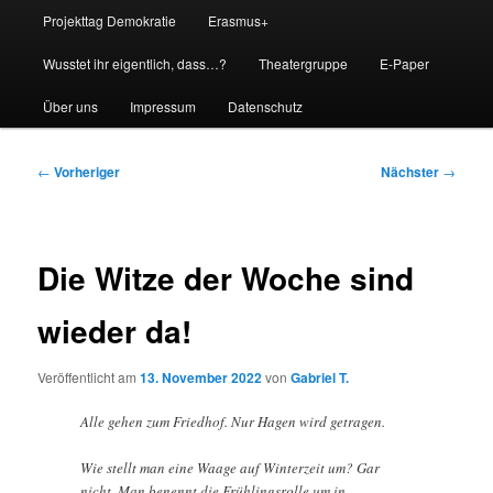
Projekttag Demokratie
Erasmus+
Wusstet ihr eigentlich, dass…?
Theatergruppe
E-Paper
Über uns
Impressum
Datenschutz
Beitragsnavigation
←
Vorheriger
Nächster
→
Die Witze der Woche sind
wieder da!
Veröffentlicht am
13. November 2022
von
Gabriel T.
Alle gehen zum Friedhof. Nur Hagen wird getragen.
Wie stellt man eine Waage auf Winterzeit um? Gar
nicht. Man benennt die Frühlingsrolle um in