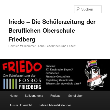
Zum
primären
Such
Inhalt
springen
friedo – Die Schülerzeitung der
Beruflichen Oberschule
Friedberg
Herzlich Willkommen, liebe Leserinnen und Leser!
Hauptmenü
Home
Spitzenthema
Podcast
Schulleben
Aus’m Unterricht
Lehrer-Adventskalender