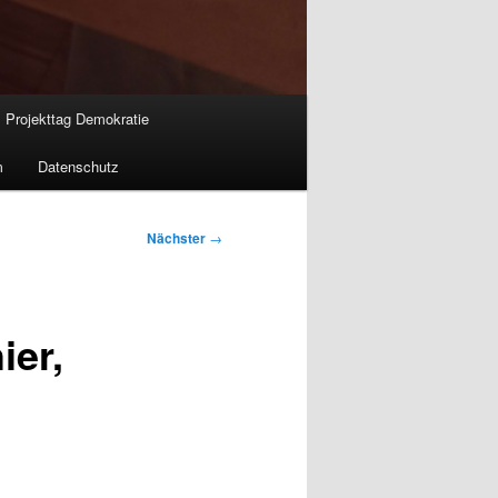
Projekttag Demokratie
m
Datenschutz
Nächster
→
ier,