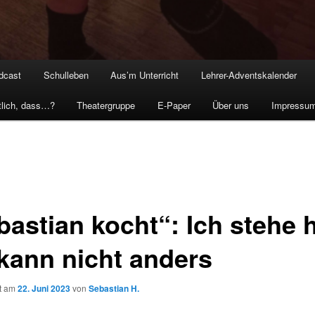
dcast
Schulleben
Aus’m Unterricht
Lehrer-Adventskalender
tlich, dass…?
Theatergruppe
E-Paper
Über uns
Impressu
astian kocht“: Ich stehe h
 kann nicht anders
ht am
22. Juni 2023
von
Sebastian H.