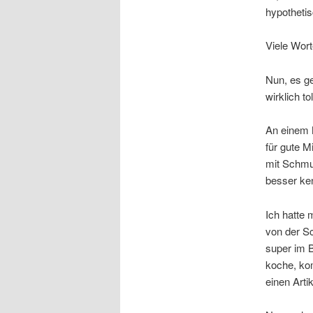
hypothetis
Viele Wort
Nun, es g
wirklich t
An einem 
für gute 
mit Schmu
besser ke
Ich hatte 
von der Sc
super im 
koche, ko
einen Arti