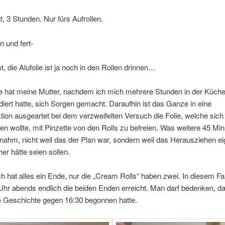
, 3 Stunden. Nur fürs Aufrollen.
n und fert-
, die Alufolie ist ja noch in den Rollen drinnen…
le hat meine Mutter, nachdem ich mich mehrere Stunden in der Küch
diert hatte, sich Sorgen gemacht. Daraufhin ist das Ganze in eine
tion ausgeartet bei dem verzweifelten Versuch die Folie, welche sich
en wollte, mit Pinzette von den Rolls zu befreien. Was weitere 45 Min
ahm, nicht weil das der Plan war, sondern weil das Herausziehen eig
her hätte seien sollen.
ch hat alles ein Ende, nur die „Cream Rolls“ haben zwei. In diesem Fa
hr abends endlich die beiden Enden erreicht. Man darf bedenken, d
e Geschichte gegen 16:30 begonnen hatte.