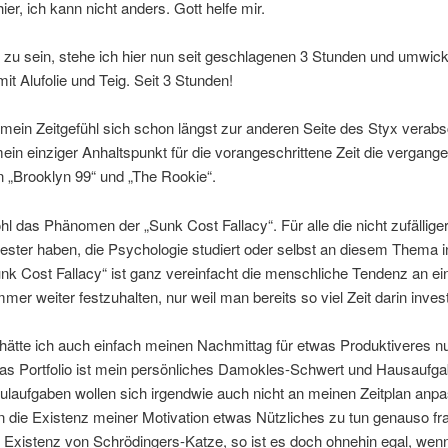
ier, ich kann nicht anders. Gott helfe mir.
zu sein, stehe ich hier nun seit geschlagenen 3 Stunden und umwick
mit Alufolie und Teig. Seit 3 Stunden!
ein Zeitgefühl sich schon längst zur anderen Seite des Styx verabs
mein einziger Anhaltspunkt für die vorangeschrittene Zeit die vergang
n „Brooklyn 99“ und „The Rookie“.
hl das Phänomen der „Sunk Cost Fallacy“. Für alle die nicht zufällige
ster haben, die Psychologie studiert oder selbst an diesem Thema in
Sunk Cost Fallacy“ ist ganz vereinfacht die menschliche Tendenz an ei
mmer weiter festzuhalten, nur weil man bereits so viel Zeit darin invest
 hätte ich auch einfach meinen Nachmittag für etwas Produktiveres n
as Portfolio ist mein persönliches Damokles-Schwert und Hausaufg
laufgaben wollen sich irgendwie auch nicht an meinen Zeitplan anp
 die Existenz meiner Motivation etwas Nützliches zu tun genauso fr
ie Existenz von Schrödingers-Katze, so ist es doch ohnehin egal, wen