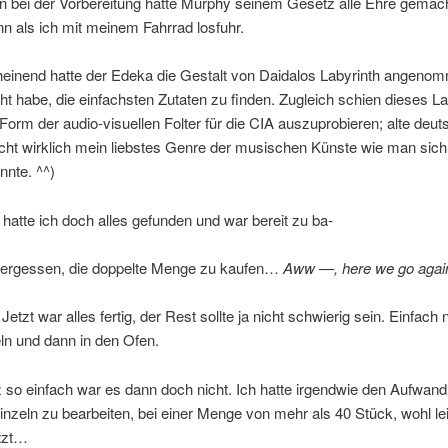
n bei der Vorbereitung hatte Murphy seinem Gesetz alle Ehre gemac
 als ich mit meinem Fahrrad losfuhr.
einend hatte der Edeka die Gestalt von Daidalos Labyrinth angenom
ht habe, die einfachsten Zutaten zu finden. Zugleich schien dieses La
Form der audio-visuellen Folter für die CIA auszuprobieren; alte deut
icht wirklich mein liebstes Genre der musischen Künste wie man sich 
nnte. ^^)
hatte ich doch alles gefunden und war bereit zu ba-
 vergessen, die doppelte Menge zu kaufen…
Aww —, here we go agai
 Jetzt war alles fertig, der Rest sollte ja nicht schwierig sein. Einfach
ln und dann in den Ofen.
 so einfach war es dann doch nicht. Ich hatte irgendwie den Aufwand
einzeln zu bearbeiten, bei einer Menge von mehr als 40 Stück, wohl le
tzt…