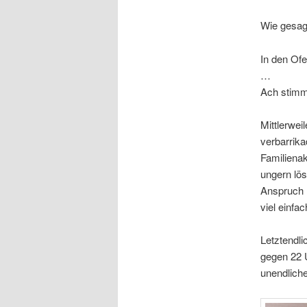
Wie gesagt
In den Ofe
…
Ach stimmt
Mittlerwei
verbarrika
Familienak
ungern lös
Anspruch n
viel einfac
Letztendli
gegen 22 U
unendlich