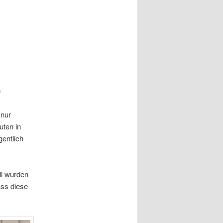
e
 nur
uten in
entlich
ll wurden
ass diese