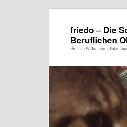
Zum
primären
Inhalt
friedo – Die S
springen
Beruflichen O
Herzlich Willkommen, liebe Les