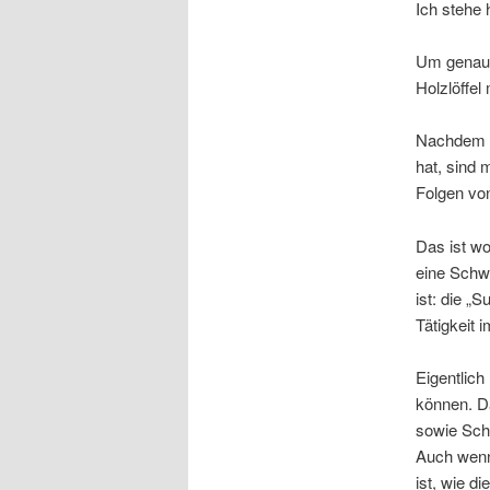
Ich stehe h
Um genau 
Holzlöffel 
Nachdem m
hat, sind 
Folgen vo
Das ist wo
eine Schwe
ist: die „
Tätigkeit i
Eigentlich
können. D
sowie Schu
Auch wenn
ist, wie d