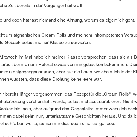
che Zeit bereits in der Vergangenheit weilt.
e und doch hat fast niemand eine Ahnung, worum es eigentlich geht.
eht um afghanischen Cream Rolls und meinem inkompetenten Versu
olle Gebäck selbst meiner Klasse zu servieren.
Mittwoch im Mai habe ich meiner Klasse versprochen, dass sie als 
Mitarbeit bei meinem Referat etwas von mir gebacken bekommen. Di
nzeln entgegengenommen, aber nur die Leute, welche mich in der K
nnen wussten, dass diese Drohung keine leere war.
mir bereits länger vorgenommen, das Rezept für die „Cream Rolls“, 
hülerzeitung veröffentlicht wurde, selbst mal auszuprobieren. Nicht w
Backen bin, nein, eher aufgrund des Gegenteils: Immer wenn ich bac
mmen dabei sehr, nun, unterhaltsame Geschichten heraus. Und da i
kel schreiben wollte, schien mir dies doch eine lustige Idee.