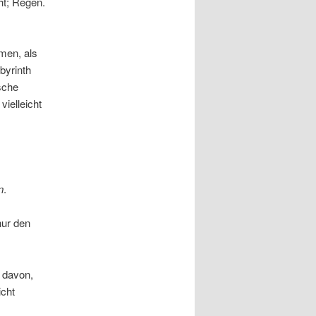
ht; Regen.
men, als
byrinth
sche
vielleicht
n
.
 nur den
 davon,
icht