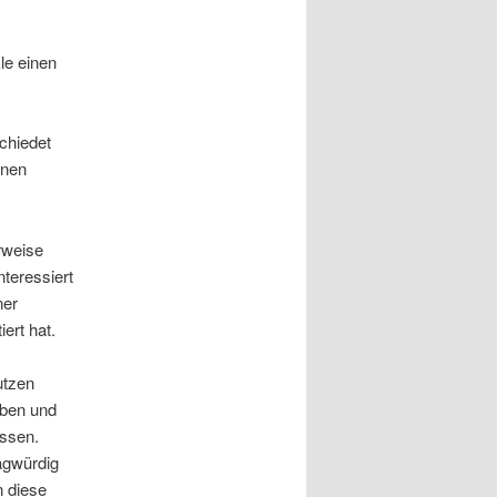
le einen
chiedet
enen
rweise
teressiert
ner
iert hat.
utzen
aben und
assen.
agwürdig
n diese