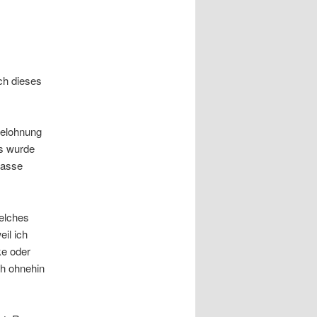
ch dieses
Belohnung
es wurde
lasse
welches
eil ich
ke oder
ch ohnehin