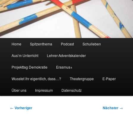
Hauptmenü
Home
Spitzenthema
Podcast
Schulleben
Aus’m Unterricht
Lehrer-Adventskalender
Projekttag Demokratie
Erasmus+
Wusstet ihr eigentlich, dass…?
Theatergruppe
E-Paper
Über uns
Impressum
Datenschutz
Beitragsnavigation
←
Vorheriger
Nächster
→