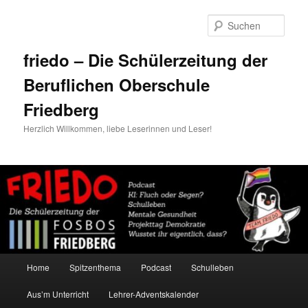
Zum
primären
Such
Inhalt
springen
friedo – Die Schülerzeitung der
Beruflichen Oberschule
Friedberg
Herzlich Willkommen, liebe Leserinnen und Leser!
Hauptmenü
Home
Spitzenthema
Podcast
Schulleben
Aus’m Unterricht
Lehrer-Adventskalender