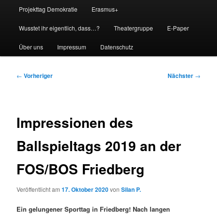
Projekttag Demokratie
Erasmus+
Wusstet ihr eigentlich, dass…?
Theatergruppe
E-Paper
Über uns
Impressum
Datenschutz
Beitragsnavigation
←
Vorheriger
Nächster
→
Impressionen des
Ballspieltags 2019 an der
FOS/BOS Friedberg
Veröffentlicht am
17. Oktober 2020
von
Silan P.
Ein gelungener Sporttag in Friedberg! Nach langen