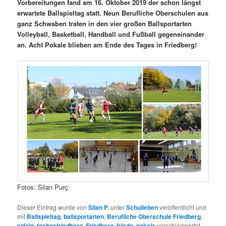
Vorbereitungen fand am 16. Oktober 2019 der schon längst
erwartete Ballspieltag statt. Neun Berufliche Oberschulen aus
ganz Schwaben traten in den vier großen Ballsportarten
Volleyball, Basketball, Handball und Fußball gegeneinander
an. Acht Pokale blieben am Ende des Tages in Friedberg!
Fotos: Silan Purç
Dieser Eintrag wurde von
Silan P.
unter
Schulleben
veröffentlicht und
mit
Ballspieltag
,
ballsportarten
,
Berufliche Oberschule Friedberg
,
erfolg
,
fosbosfriedberg
,
Friedberg
,
friedo
,
pokale
verschlagwortet.