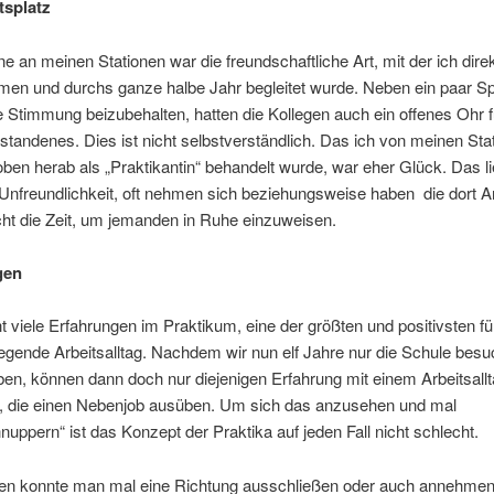
tsplatz
 an meinen Stationen war die freundschaftliche Art, mit der ich dire
en und durchs ganze halbe Jahr begleitet wurde. Neben ein paar 
e Stimmung beizubehalten, hatten die Kollegen auch ein offenes Ohr 
tandenes. Dies ist nicht selbstverständlich. Das ich von meinen Sta
oben herab als „Praktikantin“ behandelt wurde, war eher Glück. Das li
Unfreundlichkeit, oft nehmen sich beziehungsweise haben die dort A
cht die Zeit, um jemanden in Ruhe einzuweisen.
gen
viele Erfahrungen im Praktikum, eine der größten und positivsten f
egende Arbeitsalltag. Nachdem wir nun elf Jahre nur die Schule besu
ben, können dann doch nur diejenigen Erfahrung mit einem Arbeitsall
, die einen Nebenjob ausüben. Um sich das anzusehen und mal
nuppern“ ist das Konzept der Praktika auf jeden Fall nicht schlecht.
en konnte man mal eine Richtung ausschließen oder auch annehmen,