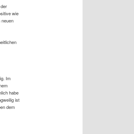
 der
sitive wie
n neuen
eitlichen
ig. Im
inem
nlich habe
gweilig ist
eben dem