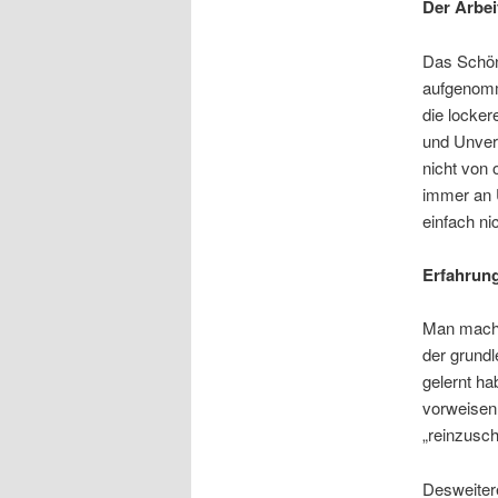
Der Arbei
Das Schöne
aufgenomm
die locker
und Unvers
nicht von 
immer an 
einfach ni
Erfahrun
Man macht 
der grundl
gelernt ha
vorweisen
„reinzusch
Desweiter