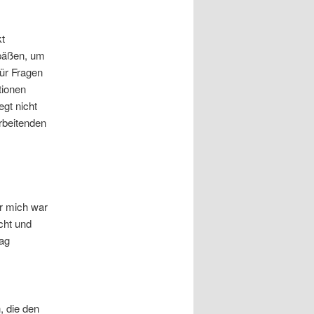
kt
Späßen, um
für Fragen
tionen
egt nicht
rbeitenden
ür mich war
cht und
tag
 die den