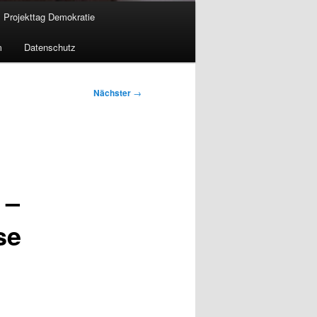
Projekttag Demokratie
m
Datenschutz
Nächster
→
 –
se