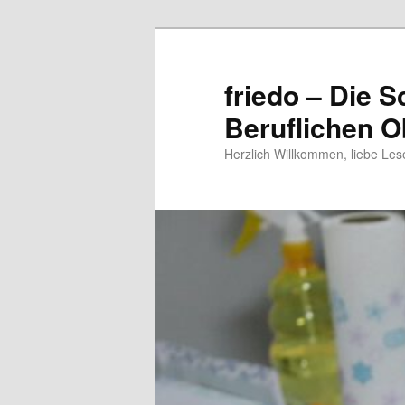
Zum
primären
Inhalt
friedo – Die S
springen
Beruflichen O
Herzlich Willkommen, liebe Les