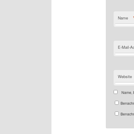
Name
E-Mail-A
Website
Name, E
Benachr
Benachri