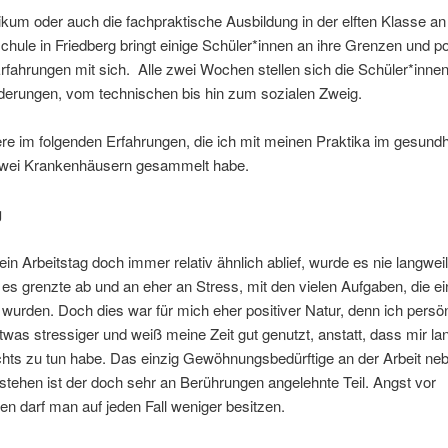
kum oder auch die fachpraktische Ausbildung in der elften Klasse an
hule in Friedberg bringt einige Schüler*innen an ihre Grenzen und po
rfahrungen mit sich. Alle zwei Wochen stellen sich die Schüler*inne
derungen, vom technischen bis hin zum sozialen Zweig.
ere im folgenden Erfahrungen, die ich mit meinen Praktika im gesundh
zwei Krankenhäusern gesammelt habe.
g
n Arbeitstag doch immer relativ ähnlich ablief, wurde es nie langweil
 es grenzte ab und an eher an Stress, mit den vielen Aufgaben, die e
 wurden. Doch dies war für mich eher positiver Natur, denn ich persö
etwas stressiger und weiß meine Zeit gut genutzt, anstatt, dass mir lan
ichts zu tun habe. Das einzig Gewöhnungsbedürftige an der Arbeit n
stehen ist der doch sehr an Berührungen angelehnte Teil. Angst vor
n darf man auf jeden Fall weniger besitzen.