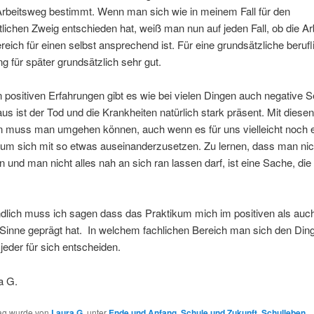
Arbeitsweg bestimmt. Wenn man sich wie in meinem Fall für den
lichen Zweig entschieden hat, weiß man nun auf jeden Fall, ob die Arb
eich für einen selbst ansprechend ist. Für eine grundsätzliche berufl
ng für später grundsätzlich sehr gut.
positiven Erfahrungen gibt es wie bei vielen Dingen auch negative S
s ist der Tod und die Krankheiten natürlich stark präsent. Mit diesen
en muss man umgehen können, auch wenn es für uns vielleicht noch 
 um sich mit so etwas auseinanderzusetzen. Zu lernen, dass man ni
n und man nicht alles nah an sich ran lassen darf, ist eine Sache, die 
dlich muss ich sagen dass das Praktikum mich im positiven als auc
Sinne geprägt hat. In welchem fachlichen Bereich man sich den Ding
 jeder für sich entscheiden.
a G.
rag wurde von
Laura G.
unter
Ende und Anfang
,
Schule und Zukunft
,
Schulleben
,