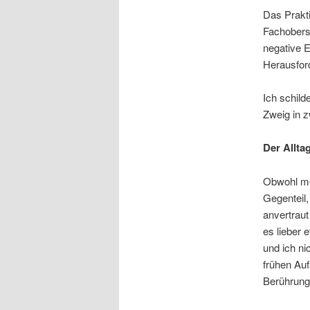
Das Prakti
Fachobersc
negative E
Herausfor
Ich schild
Zweig in 
Der Allta
Obwohl mei
Gegenteil,
anvertraut
es lieber 
und ich n
frühen Auf
Berührunge