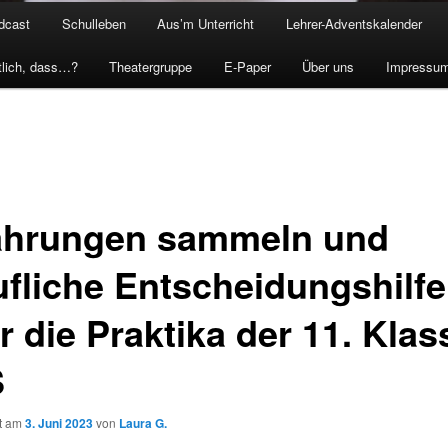
dcast
Schulleben
Aus’m Unterricht
Lehrer-Adventskalender
tlich, dass…?
Theatergruppe
E-Paper
Über uns
Impressu
ahrungen sammeln und
ufliche Entscheidungshilfe
r die Praktika der 11. Klas
S
ht am
3. Juni 2023
von
Laura G.