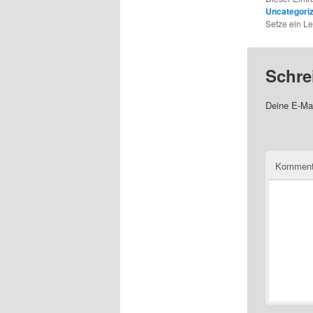
Uncategori
Setze ein L
Schre
Deine E-Mai
Komment