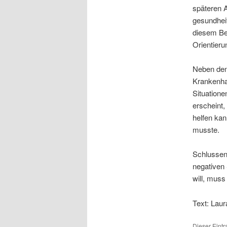
späteren 
gesundheit
diesem Ber
Orientieru
Neben den 
Krankenhau
Situation
erscheint,
helfen kan
musste.
Schlussen
negativen 
will, muss
Text: Laur
Dieser Eint