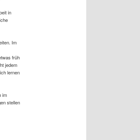
eit in
iche
eiten. Im
etwas früh
cht jedem
ich lernen
h im
en stellen