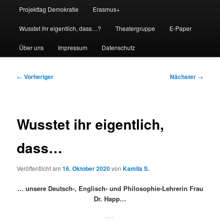
Projekttag Demokratie
Erasmus+
Wusstet ihr eigentlich, dass…?
Theatergruppe
E-Paper
Über uns
Impressum
Datenschutz
Beitragsnavigation
←
Vorheriger
Nächster
→
Wusstet ihr eigentlich,
dass…
Veröffentlicht am
16. Oktober 2020
von
Kamila S.
… unsere Deutsch-, Englisch- und Philosophie-Lehrerin Frau
Dr. Happ…