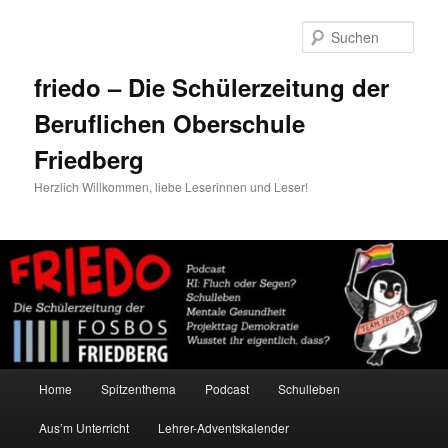
Zum
primären
Such
Inhalt
springen
friedo – Die Schülerzeitung der
Beruflichen Oberschule
Friedberg
Herzlich Willkommen, liebe Leserinnen und Leser!
Hauptmenü
Home
Spitzenthema
Podcast
Schulleben
Aus’m Unterricht
Lehrer-Adventskalender