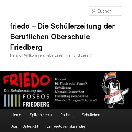
Zum
primären
Such
Inhalt
springen
friedo – Die Schülerzeitung der
Beruflichen Oberschule
Friedberg
Herzlich Willkommen, liebe Leserinnen und Leser!
Hauptmenü
Home
Spitzenthema
Podcast
Schulleben
Aus’m Unterricht
Lehrer-Adventskalender