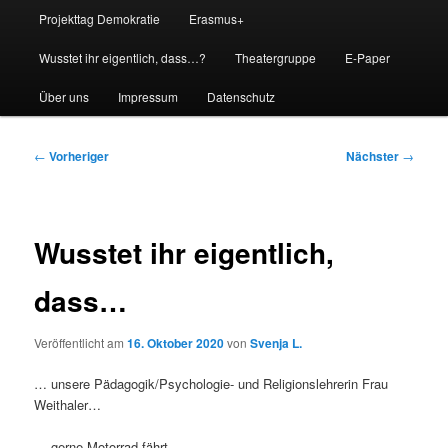
Projekttag Demokratie
Erasmus+
Wusstet ihr eigentlich, dass…?
Theatergruppe
E-Paper
Über uns
Impressum
Datenschutz
Beitragsnavigation
←
Vorheriger
Nächster
→
Wusstet ihr eigentlich,
dass…
Veröffentlicht am
16. Oktober 2020
von
Svenja L.
… unsere Pädagogik/Psychologie- und Religionslehrerin Frau
Weithaler…
… gerne Motorrad fährt,