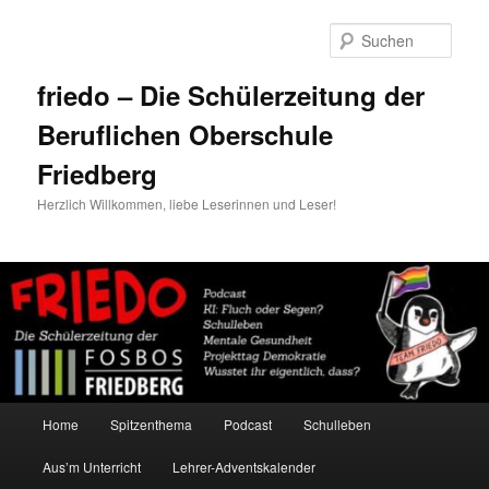
Zum
primären
Such
Inhalt
springen
friedo – Die Schülerzeitung der
Beruflichen Oberschule
Friedberg
Herzlich Willkommen, liebe Leserinnen und Leser!
Hauptmenü
Home
Spitzenthema
Podcast
Schulleben
Aus’m Unterricht
Lehrer-Adventskalender