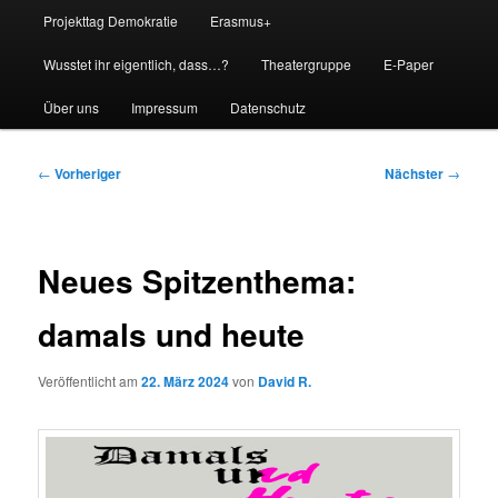
Projekttag Demokratie
Erasmus+
Wusstet ihr eigentlich, dass…?
Theatergruppe
E-Paper
Über uns
Impressum
Datenschutz
Beitragsnavigation
←
Vorheriger
Nächster
→
Neues Spitzenthema:
damals und heute
Veröffentlicht am
22. März 2024
von
David R.