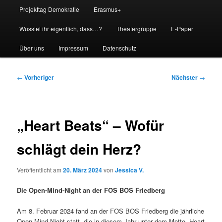
Projekttag Demokratie
Erasmus+
Wusstet ihr eigentlich, dass…?
Theatergruppe
E-Paper
Über uns
Impressum
Datenschutz
Beitragsnavigation
←
Vorheriger
Nächster
→
„Heart Beats“ – Wofür
schlägt dein Herz?
Veröffentlicht am
20. März 2024
von
Jessica V.
Die Open-Mind-Night an der FOS BOS Friedberg
Am 8. Februar 2024 fand an der FOS BOS Friedberg die jährliche
Open-Mind-Night statt, die in diesem Jahr unter dem Motto „Heart