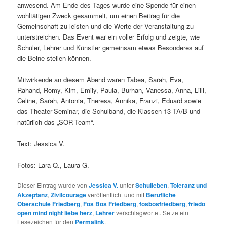
anwesend. Am Ende des Tages wurde eine Spende für einen
wohltätigen Zweck gesammelt, um einen Beitrag für die
Gemeinschaft zu leisten und die Werte der Veranstaltung zu
unterstreichen. Das Event war ein voller Erfolg und zeigte, wie
Schüler, Lehrer und Künstler gemeinsam etwas Besonderes auf
die Beine stellen können.
Mitwirkende an diesem Abend waren Tabea, Sarah, Eva,
Rahand, Romy, Kim, Emily, Paula, Burhan, Vanessa, Anna, Lilli,
Celine, Sarah, Antonia, Theresa, Annika, Franzi, Eduard sowie
das Theater-Seminar, die Schulband, die Klassen 13 TA/B und
natürlich das „SOR-Team“.
Text: Jessica V.
Fotos: Lara Q., Laura G.
Dieser Eintrag wurde von
Jessica V.
unter
Schulleben
,
Toleranz und
Akzeptanz
,
Zivilcourage
veröffentlicht und mit
Berufliche
Oberschule Friedberg
,
Fos Bos Friedberg
,
fosbosfriedberg
,
friedo
open mind night liebe herz
,
Lehrer
verschlagwortet. Setze ein
Lesezeichen für den
Permalink
.