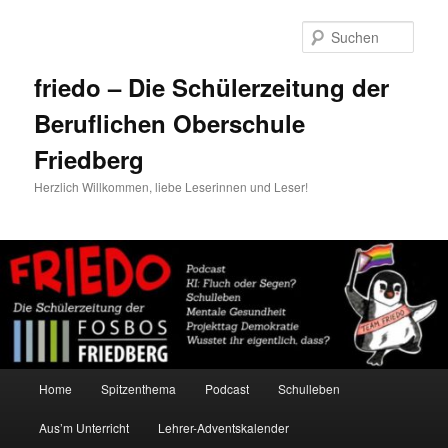
Zum
primären
Such
Inhalt
springen
friedo – Die Schülerzeitung der
Beruflichen Oberschule
Friedberg
Herzlich Willkommen, liebe Leserinnen und Leser!
Hauptmenü
Home
Spitzenthema
Podcast
Schulleben
Aus’m Unterricht
Lehrer-Adventskalender