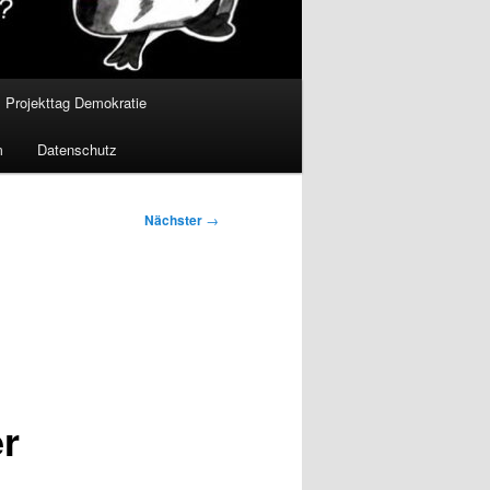
Projekttag Demokratie
m
Datenschutz
Nächster
→
r