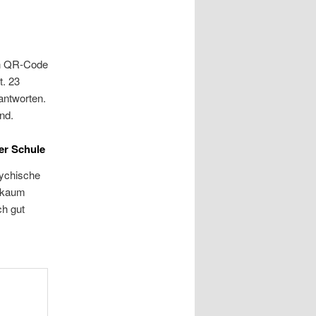
in QR-Code
t. 23
antworten.
end.
er Schule
sychische
e kaum
ch gut