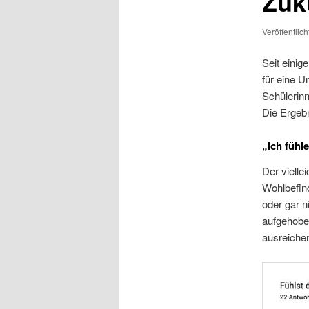
Zuk
Veröffentlic
Seit einig
für eine 
Schülerin
Die Ergeb
„Ich fühl
Der vielle
Wohlbefind
oder gar n
aufgehoben
ausreiche