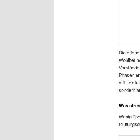
Die offen
Wohlbefin
Verständni
Phasen erh
mit Leistu
sondern a
Was stre
Wenig übe
Prüfungsd