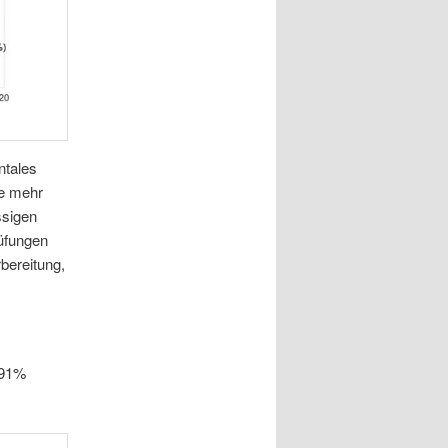
ntales
le mehr
ssigen
rüfungen
bereitung,
 91%