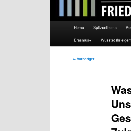
Hauptmenü
Home
Spitzenthema
Po
Erasmus+
Wusstet ihr eigen
Beitragsnavigation
←
Vorheriger
Was
Uns
Ges