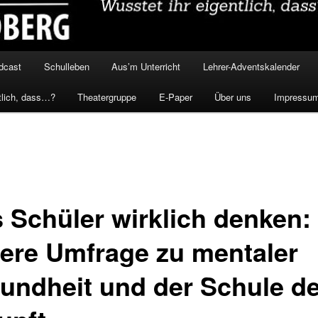
dcast
Schulleben
Aus’m Unterricht
Lehrer-Adventskalender
tlich, dass…?
Theatergruppe
E-Paper
Über uns
Impressu
 Schüler wirklich denken:
ere Umfrage zu mentaler
undheit und der Schule de