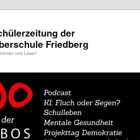
chülerzeitung der
berschule Friedberg
erinnen und Leser!