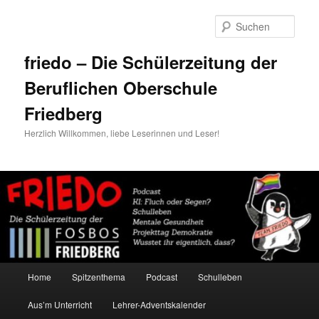
Zum
primären
Such
Inhalt
springen
friedo – Die Schülerzeitung der
Beruflichen Oberschule
Friedberg
Herzlich Willkommen, liebe Leserinnen und Leser!
Hauptmenü
Home
Spitzenthema
Podcast
Schulleben
Aus’m Unterricht
Lehrer-Adventskalender