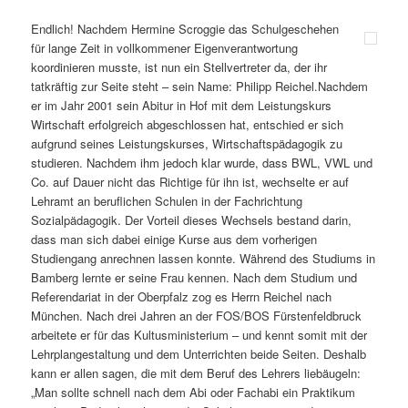
Endlich! Nachdem Hermine Scroggie das Schulgeschehen
für lange Zeit in vollkommener Eigenverantwortung
koordinieren musste, ist nun ein Stellvertreter da, der ihr
tatkräftig zur Seite steht – sein Name: Philipp Reichel.Nachdem
er im Jahr 2001 sein Abitur in Hof mit dem Leistungskurs
Wirtschaft erfolgreich abgeschlossen hat, entschied er sich
aufgrund seines Leistungskurses, Wirtschaftspädagogik zu
studieren. Nachdem ihm jedoch klar wurde, dass BWL, VWL und
Co. auf Dauer nicht das Richtige für ihn ist, wechselte er auf
Lehramt an beruflichen Schulen in der Fachrichtung
Sozialpädagogik. Der Vorteil dieses Wechsels bestand darin,
dass man sich dabei einige Kurse aus dem vorherigen
Studiengang anrechnen lassen konnte. Während des Studiums in
Bamberg lernte er seine Frau kennen. Nach dem Studium und
Referendariat in der Oberpfalz zog es Herrn Reichel nach
München. Nach drei Jahren an der FOS/BOS Fürstenfeldbruck
arbeitete er für das Kultusministerium – und kennt somit mit der
Lehrplangestaltung und dem Unterrichten beide Seiten. Deshalb
kann er allen sagen, die mit dem Beruf des Lehrers liebäugeln:
„Man sollte schnell nach dem Abi oder Fachabi ein Praktikum