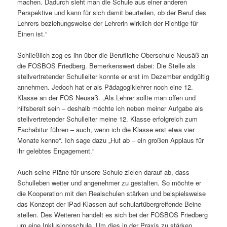
machen. Dadurch sieht man die Schule aus einer anderen
Perspektive und kann für sich damit beurteilen, ob der Beruf des
Lehrers beziehungsweise der Lehrerin wirklich der Richtige für
Einen ist.“
Schließlich zog es ihn über die Berufliche Oberschule Neusäß an
die FOSBOS Friedberg. Bemerkenswert dabei: Die Stelle als
stellvertretender Schulleiter konnte er erst im Dezember endgültig
annehmen. Jedoch hat er als Pädagogiklehrer noch eine 12.
Klasse an der FOS Neusäß. „Als Lehrer sollte man offen und
hilfsbereit sein – deshalb möchte ich neben meiner Aufgabe als
stellvertretender Schulleiter meine 12. Klasse erfolgreich zum
Fachabitur führen – auch, wenn ich die Klasse erst etwa vier
Monate kenne“. Ich sage dazu „Hut ab – ein großen Applaus für
ihr gelebtes Engagement.“
Auch seine Pläne für unsere Schule zielen darauf ab, dass
Schulleben weiter und angenehmer zu gestalten. So möchte er
die Kooperation mit den Realschulen stärken und beispielsweise
das Konzept der iPad-Klassen auf schulartübergreifende Beine
stellen. Des Weiteren handelt es sich bei der FOSBOS Friedberg
um eine Inklusionsschule. Um dies in der Praxis zu stärken,