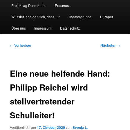
Projekttag Demokratie
Erasmus+
Wusstet ihr eigentlich, dass…?
Theatergruppe
E-Paper
Über uns
Impressum
Datenschutz
Beitragsnavigation
←
Vorheriger
Nächster
→
Eine neue helfende Hand:
Philipp Reichel wird
stellvertretender
Schulleiter!
Veröffentlicht am
17. Oktober 2020
von
Svenja L.