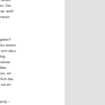
ten. Der
lar, weiß
genauso
r
 geben?
lso warten
h sich dazu
folg
kleines
 Was
en, ein
e Kuh das
 sie ein
gung –