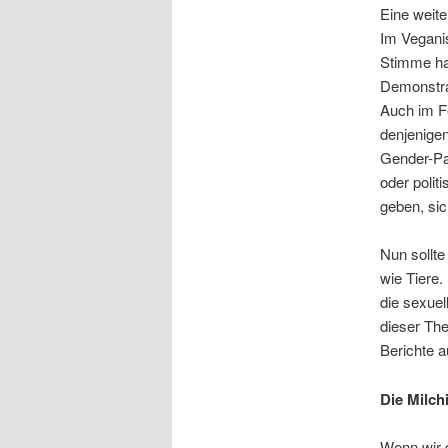
Eine weite
Im Vegani
Stimme hab
Demonstrat
Auch im F
denjenige
Gender-Pay
oder polit
geben, si
Nun sollte
wie Tiere
die sexue
dieser The
Berichte a
Die Milch
Wenn wir 