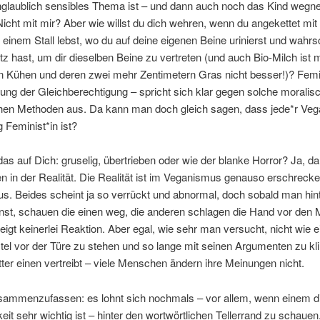
nglaublich sensibles Thema ist – und dann auch noch das Kind weg
icht mit mir? Aber wie willst du dich wehren, wenn du angekettet mit 
 einem Stall lebst, wo du auf deine eigenen Beine urinierst und wahrs
tz hast, um dir dieselben Beine zu vertreten (und auch Bio-Milch ist 
en Kühen und deren zwei mehr Zentimetern Gras nicht besser!)? Fem
ng der Gleichberechtigung – spricht sich klar gegen solche moralis
chen Methoden aus. Da kann man doch gleich sagen, dass jede*r Veg
g Feminist*in ist?
das auf Dich: gruselig, übertrieben oder wie der blanke Horror? Ja, d
 in der Realität. Die Realität ist im Veganismus genauso erschreck
. Beides scheint ja so verrückt und abnormal, doch sobald man hint
inst, schauen die einen weg, die anderen schlagen die Hand vor den
eigt keinerlei Reaktion. Aber egal, wie sehr man versucht, nicht wie e
el vor der Türe zu stehen und so lange mit seinen Argumenten zu kli
er einen vertreibt – viele Menschen ändern ihre Meinungen nicht.
ammenzufassen: es lohnt sich nochmals – vor allem, wenn einem d
eit sehr wichtig ist – hinter den wortwörtlichen Tellerrand zu schauen