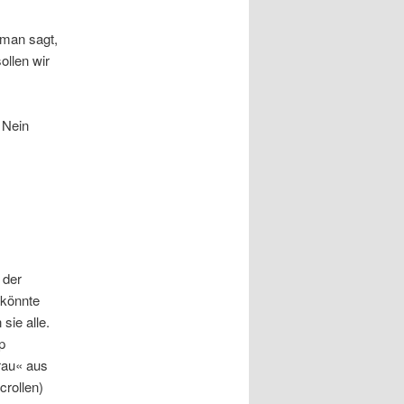
 man sagt,
ollen wir
 Nein
 der
 könnte
ie alle.
p
rau« aus
crollen)