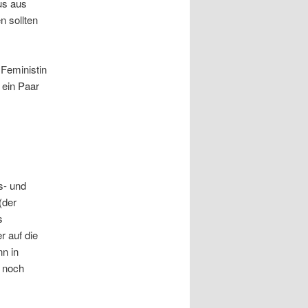
us aus
n sollten
 Feministin
 ein Paar
s- und
(der
s
 auf die
n in
 noch