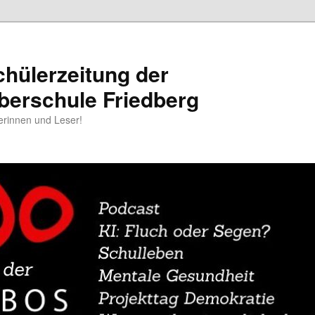
chülerzeitung der
berschule Friedberg
erinnen und Leser!