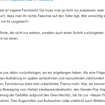
sie ist vegane Feministin! Da muss man ja nicht nur aufpassen, was
ch, dass man ihr nichts Falsches auf den Teller legt. Wie vorsichtig s
 mit ihr umgehen?«
orte, die nicht nur wehtun, sondern auch einen Schritt zurückgehen.
ht nur einen.
.
die uns dahin zurückbringen, wo wir angefangen haben. Als eine Folge
hen Aufklärung im späten achtzehnten und neunzehnten Jahrhundert
n, Feminismus wäre kein unberührtes Thema mehr. Klar, wir kennen s
o Bewegung vom Herbst zweitausendsiebzehn, den Gender-Pay-Ga
ierung der Gehälter aufgrund des Geschlechts), bis hin zur »Neuen F
ahren. Das Augenrollen und Aufseufzen (oder vielleicht auch Weiters