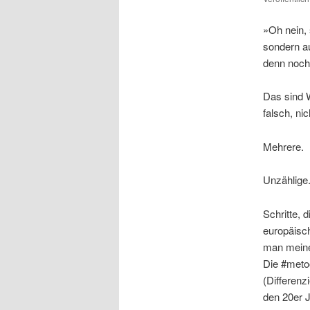
»Oh nein, 
sondern au
denn noch
Das sind W
falsch, nic
Mehrere.
Unzählige
Schritte, 
europäisc
man meine
Die #meto
(Differenz
den 20er J