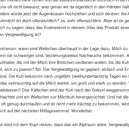
t uns oft nicht bewusst, was genau wir da eigentlich in den Händen hal
andere würde jetzt die Augenbrauen hochziehen und sich denken:
Na k
uhmilch! Ist doch offensichtlich?
Ja, sehr offensichtlich. Aber ist es 
lich zu sagen, dass das Eutersekret in deinem Glas das Produkt eine
en Vergewaltigung ist?
rsherum: wann sind Weibchen überhaupt in der Lage dazu, Milch zu
wenn sie schwanger sind, beziehungsweise Nachwuchs bekommen. A
 Kuhhalter, die mit der Milch ihre Brötchen verdienen wollen, bis die Ku
t, sich zu paaren? Nö. Die Vergewaltigung ist geplant, einfach und Er
end. Die Kuh bekommt nach ungefähr zweihundertachtzig Tagen ein 
das sehnsüchtig auf die Milch wartet, um groß und stark zu werden.
stattdessen? Das Kälbchen wird der Kuh nach der Geburt weggenomm
hlachtet und ein Weibchen zur Milchkuh herangezüchtet. Und hat di
oft genug durchlaufen und ist nicht mehr trächtig zu bekommen, wird
isch auf der nächsten Mittagssemmel. Wunderbar.
r wird mit dem Kopf nicken, dass das ein Alptraum wäre. Vergewalti