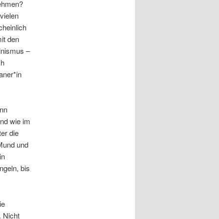
nehmen?
vielen
cheinlich
mit den
inismus –
ch
aner*in
ann
end wie im
er die
 Mund und
in
ngeln, bis
ie
. Nicht