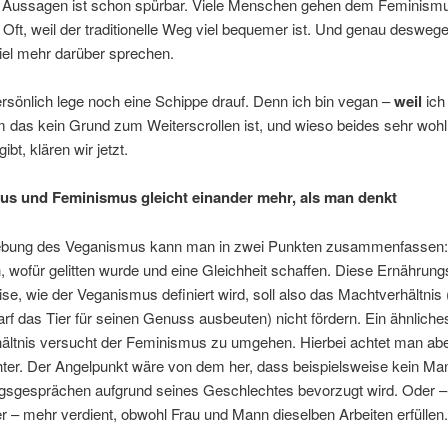
n Aussagen ist schon spürbar. Viele Menschen gehen dem Feminism
ft, weil der traditionelle Weg viel bequemer ist. Und genau deswege
iel mehr darüber sprechen.
rsönlich lege noch eine Schippe drauf. Denn ich bin vegan –
weil
ich
 das kein Grund zum Weiterscrollen ist, und wieso beides sehr wohl
bt, klären wir jetzt.
s und Feminismus gleicht einander mehr, als man denkt
ebung des Veganismus kann man in zwei Punkten zusammenfassen:
 wofür gelitten wurde und eine Gleichheit schaffen. Diese Ernährung
e, wie der Veganismus definiert wird, soll also das Machtverhältnis 
f das Tier für seinen Genuss ausbeuten) nicht fördern. Ein ähnliche
ältnis versucht der Feminismus zu umgehen. Hierbei achtet man aber
ter. Der Angelpunkt wäre von dem her, dass beispielsweise kein Man
sgesprächen aufgrund seines Geschlechtes bevorzugt wird. Oder –
r – mehr verdient, obwohl Frau und Mann dieselben Arbeiten erfüllen.