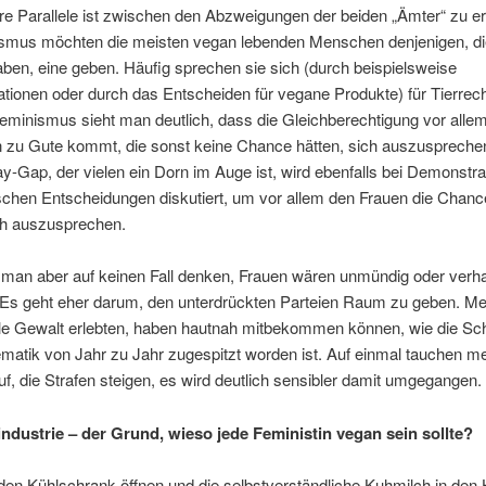
re Parallele ist zwischen den Abzweigungen der beiden „Ämter“ zu e
smus möchten die meisten vegan lebenden Menschen denjenigen, di
en, eine geben. Häufig sprechen sie sich (durch beispielsweise
ionen oder durch das Entscheiden für vegane Produkte) für Tierrech
eminismus sieht man deutlich, dass die Gleichberechtigung vor alle
n zu Gute kommt, die sonst keine Chance hätten, sich auszuspreche
-Gap, der vielen ein Dorn im Auge ist, wird ebenfalls bei Demonstra
ischen Entscheidungen diskutiert, um vor allem den Frauen die Chanc
ch auszusprechen.
 man aber auf keinen Fall denken, Frauen wären unmündig oder verha
. Es geht eher darum, den unterdrückten Parteien Raum zu geben. M
lle Gewalt erlebten, haben hautnah mitbekommen können, wie die Sc
matik von Jahr zu Jahr zugespitzt worden ist. Auf einmal tauchen m
uf, die Strafen steigen, es wird deutlich sensibler damit umgegangen.
industrie – der Grund, wieso jede Feministin vegan sein sollte?
den Kühlschrank öffnen und die selbstverständliche Kuhmilch in den