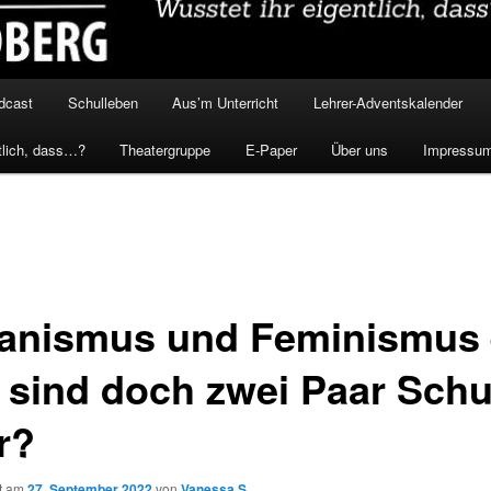
dcast
Schulleben
Aus’m Unterricht
Lehrer-Adventskalender
tlich, dass…?
Theatergruppe
E-Paper
Über uns
Impressu
anismus und Feminismus
 sind doch zwei Paar Schu
r?
ht am
27. September 2022
von
Vanessa S.