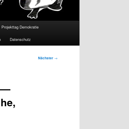
Projekttag Demokratie
m
Datenschutz
Nächster
→
 —
he,