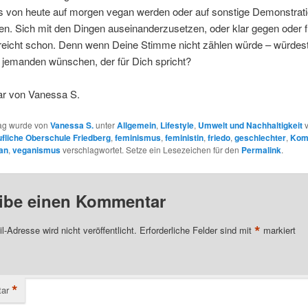
s von heute auf morgen vegan werden oder auf sonstige Demonstrat
n. Sich mit den Dingen auseinanderzusetzen, oder klar gegen oder f
reicht schon. Denn wenn Deine Stimme nicht zählen würde – würdest
 jemanden wünschen, der für Dich spricht?
r von Vanessa S.
rag wurde von
Vanessa S.
unter
Allgemein
,
Lifestyle
,
Umwelt und Nachhaltigkeit
v
fliche Oberschule Friedberg
,
feminismus
,
feministin
,
friedo
,
geschlechter
,
Kom
an
,
veganismus
verschlagwortet. Setze ein Lesezeichen für den
Permalink
.
ibe einen Kommentar
*
l-Adresse wird nicht veröffentlicht.
Erforderliche Felder sind mit
markiert
*
ar