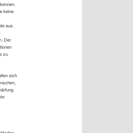
rkennen.
e keine
te aus.
m
n. Der
tionen
e zu
lten sich
enschen,
härfung
ehr
 Händen