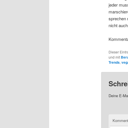
jeder mus
marschiere
sprechen 
nicht auch
Kommenta
Dieser Eint
und mit
Beru
Trends
,
veg
Schre
Deine E-Mai
Komment