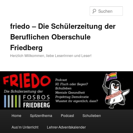
Zum
primären
Such
Inhalt
springen
friedo – Die Schülerzeitung der
Beruflichen Oberschule
Friedberg
Herzlich Willkommen, liebe Leserinnen und Leser!
Hauptmenü
Home
Spitzenthema
Podcast
Schulleben
Aus’m Unterricht
Lehrer-Adventskalender