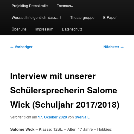
Projekttag Demokratie
Erasmus+
Wusstet ihr eigentlich, dass…?
Theatergruppe
E-Paper
Über uns
Impressum
Datenschutz
Beitragsnavigation
←
Vorheriger
Nächster
→
Interview mit unserer
Schülersprecherin Salome
Wick (Schuljahr 2017/2018)
Veröffentlicht am
17. Oktober 2020
von
Svenja L.
Salome Wick
– Klasse: 12SE – Alter: 17 Jahre – Hobbies: