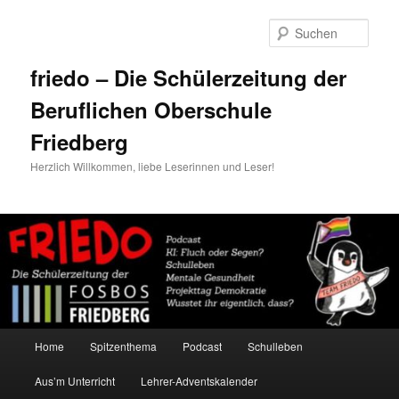
Zum
primären
Such
Inhalt
springen
friedo – Die Schülerzeitung der
Beruflichen Oberschule
Friedberg
Herzlich Willkommen, liebe Leserinnen und Leser!
Hauptmenü
Home
Spitzenthema
Podcast
Schulleben
Aus’m Unterricht
Lehrer-Adventskalender