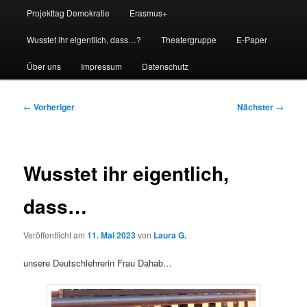
Projekttag Demokratie
Erasmus+
Wusstet ihr eigentlich, dass…?
Theatergruppe
E-Paper
Über uns
Impressum
Datenschutz
Beitragsnavigation
←
Vorheriger
Nächster
→
Wusstet ihr eigentlich,
dass…
Veröffentlicht am
11. Mai 2023
von
Laura G.
unsere Deutschlehrerin Frau Dahab…